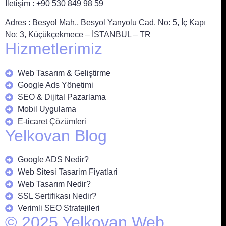
İletişim : +90 530 849 98 59
Adres : Besyol Mah., Besyol Yanyolu Cad. No: 5, İç Kapı
No: 3, Küçükçekmece – İSTANBUL – TR
Hizmetlerimiz
Web Tasarım & Geliştirme
Google Ads Yönetimi
SEO & Dijital Pazarlama
Mobil Uygulama
E-ticaret Çözümleri
Yelkovan Blog
Google ADS Nedir?
Web Sitesi Tasarim Fiyatlari
Web Tasarım Nedir?
SSL Sertifikası Nedir?
Verimli SEO Stratejileri
© 2025 Yelkovan Web