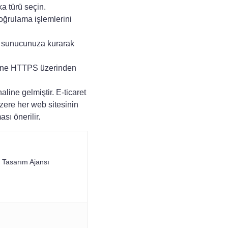
ka türü seçin.
oğrulama işlemlerini
b sunucunuza kurarak
ine HTTPS üzerinden
line gelmiştir. E-ticaret
üzere her web sitesinin
sı önerilir.
 Tasarım Ajansı