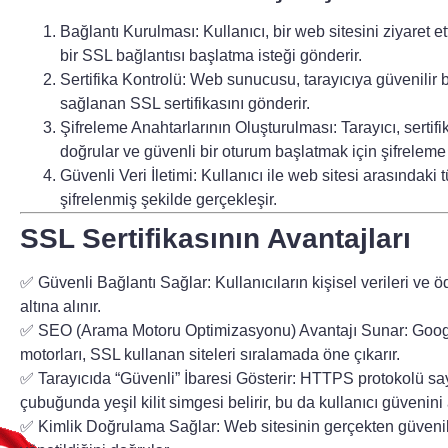
Bağlantı Kurulması:
Kullanıcı, bir web sitesini ziyaret et
bir SSL bağlantısı başlatma isteği gönderir.
Sertifika Kontrolü:
Web sunucusu, tarayıcıya güvenilir bi
sağlanan SSL sertifikasını gönderir.
Şifreleme Anahtarlarının Oluşturulması:
Tarayıcı, sertifi
doğrular ve güvenli bir oturum başlatmak için şifreleme 
Güvenli Veri İletimi:
Kullanıcı ile web sitesi arasındaki t
şifrelenmiş şekilde gerçekleşir.
SSL Sertifikasının Avantajları
✅
Güvenli Bağlantı Sağlar:
Kullanıcıların kişisel verileri ve 
altına alınır.
✅
SEO (Arama Motoru Optimizasyonu) Avantajı Sunar:
Googl
motorları, SSL kullanan siteleri sıralamada öne çıkarır.
✅
Tarayıcıda “Güvenli” İbaresi Gösterir:
HTTPS protokolü sa
çubuğunda yeşil kilit simgesi belirir, bu da kullanıcı güvenini ar
✅
Kimlik Doğrulama Sağlar:
Web sitesinin gerçekten güvenili