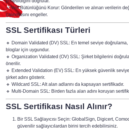
yönetildiğini doğrular.
✅
Veri Bütünlüğünü Korur:
Gönderilen ve alınan verilerin değ
çalınmasını engeller.
SSL Sertifikası Türleri
🔹
Domain Validated (DV) SSL:
En temel seviye doğrulama, 
bloglar için uygundur.
🔹
Organization Validated (OV) SSL:
Şirket bilgilerini doğrula
önerilir.
🔹
Extended Validation (EV) SSL:
En yüksek güvenlik seviyes
şirket adını gösterir.
🔹
Wildcard SSL:
Alt alan adlarını da kapsayan sertifikadır.
🔹
Multi-Domain SSL:
Birden fazla alan adını koruyan sertifik
SSL Sertifikası Nasıl Alınır?
Bir SSL Sağlayıcısı Seçin:
GlobalSign, Digicert, Comodo
güvenilir sağlayıcılardan birini tercih edebilirsiniz.