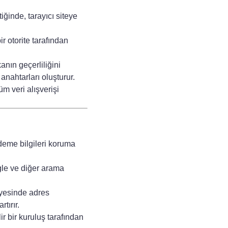
tiğinde, tarayıcı siteye
r otorite tarafından
kanın geçerliliğini
anahtarları oluşturur.
üm veri alışverişi
ödeme bilgileri koruma
e ve diğer arama
yesinde adres
tırır.
r bir kuruluş tarafından