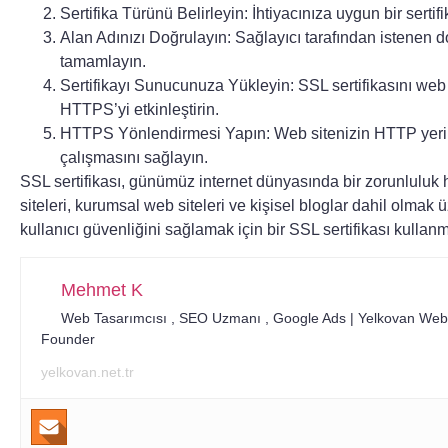
Sertifika Türünü Belirleyin:
İhtiyacınıza uygun bir sertifi
Alan Adınızı Doğrulayın:
Sağlayıcı tarafından istenen d
tamamlayın.
Sertifikayı Sunucunuza Yükleyin:
SSL sertifikasını we
HTTPS’yi etkinleştirin.
HTTPS Yönlendirmesi Yapın:
Web sitenizin HTTP yer
çalışmasını sağlayın.
SSL sertifikası, günümüz internet dünyasında bir zorunluluk ha
siteleri, kurumsal web siteleri ve kişisel bloglar dahil olmak 
kullanıcı güvenliğini sağlamak için bir SSL sertifikası kullanma
Mehmet K
Web Tasarımcısı , SEO Uzmanı , Google Ads |
Yelkovan Web
Founder
yelkovan.net.tr