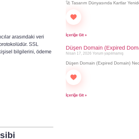
🚀 Tasarım Dünyasında Kartlar Yenide
İçeriğe Git »
nıcılar arasındaki veri
k protokolüdür. SSL
Düşen Domain (Expired Doma
kişisel bilgilerini, ödeme
Nisan 17, 2026
Yorum yapılmamış
Düşen Domain (Expired Domain) Nedir
İçeriğe Git »
sibi