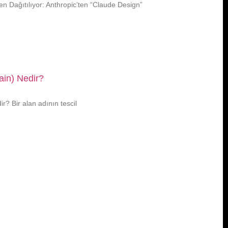
n Dağıtılıyor: Anthropic’ten “Claude Design”
in) Nedir?
? Bir alan adının tescil