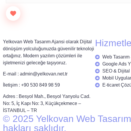
Hizmetle
Yelkovan Web Tasarım Ajansi olarak Dijital
dönüşüm yolculuğunuzda güvenilir teknoloji
ortağınız. Modern yazılım çözümleri ile
Web Tasarım 
işletmenizi geleceğe taşıyoruz.
Google Ads Y
SEO & Dijita
E-mail :
admin@yelkovan.net.tr
Mobil Uygul
E-ticaret Çöz
İletişim : +90 530 849 98 59
Adres : Besyol Mah., Besyol Yanyolu Cad.
No: 5, İç Kapı No: 3, Küçükçekmece –
İSTANBUL – TR
© 2025 Yelkovan Web Tasarım
hakları saklıdır.